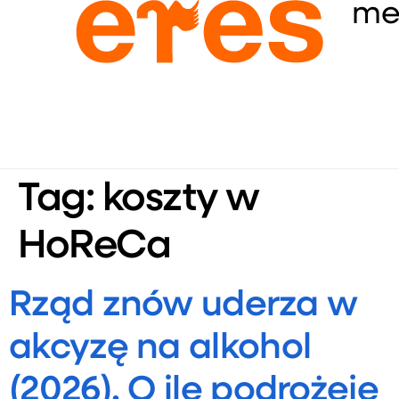
me
Tag:
koszty w
HoReCa
Rząd znów uderza w
akcyzę na alkohol
(2026). O ile podrożeje