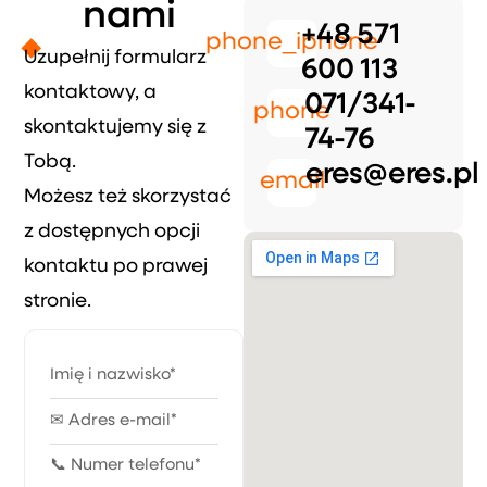
nami
+48 571
phone_iphone
Uzupełnij formularz
600 113
kontaktowy, a
071/341-
phone
skontaktujemy się z
74-76
Tobą.
eres@eres.pl
email
Możesz też skorzystać
z dostępnych opcji
kontaktu po prawej
stronie.