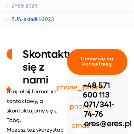
ZFŚS 2023
ZUS-składki-2023
Skontaktuj
Umów się na
konsultację
się z
nami
+48 571
phone_iphone
Uzupełnij formularz
600 113
kontaktowy, a
071/341-
phone
skontaktujemy się z
74-76
Tobą.
eres@eres.pl
email
Możesz też skorzystać