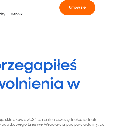
Umów się
dzy
Cennik
rzegapiłeś
zwolnienia w
cje składkowe ZUS” to realna oszczędność, jednak
ztwa Podatkowego Eres we Wrocławiu podpowiadamy, co