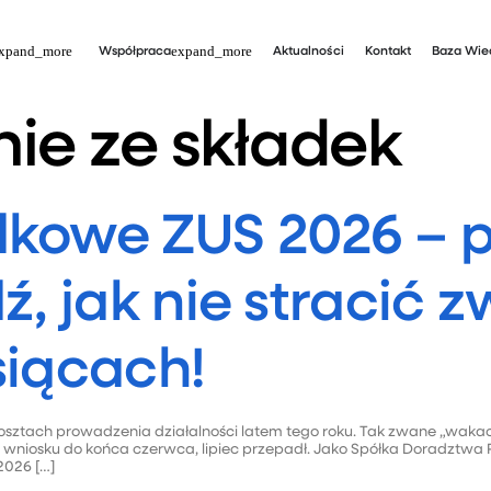
Współpraca
Aktualności
Kontakt
Baza Wie
nie ze składek
kowe ZUS 2026 – p
ź, jak nie stracić 
siącach!
kosztach prowadzenia działalności latem tego roku. Tak zwane „waka
yłeś wniosku do końca czerwca, lipiec przepadł. Jako Spółka Dorad
2026 […]