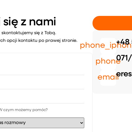
 się z nami
 skontaktujemy się z Tobą.
ch opcji kontaktu po prawej stronie.
+48 
phone_iphon
071/
phone
eres
email