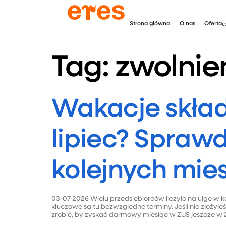
Strona główna
O nas
Oferta
Tag:
zwolnie
Wakacje skład
lipiec? Sprawd
kolejnych mie
03-07-2026 Wielu przedsiębiorców liczyło na ulgę w 
kluczowe są tu bezwzględne terminy. Jeśli nie złoż
zrobić, by zyskać darmowy miesiąc w ZUS jeszcze w 