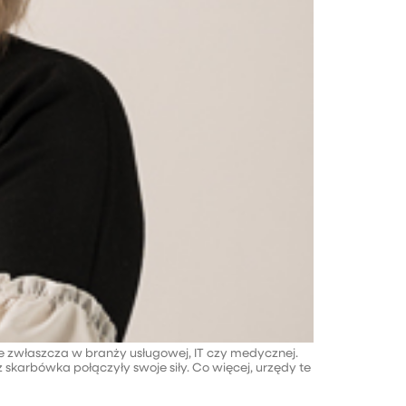
je zwłaszcza w branży usługowej, IT czy medycznej.
 skarbówka połączyły swoje siły. Co więcej, urzędy te