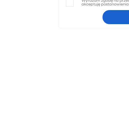
Wyrażam zgodę na przet
akceptuję postanowieni