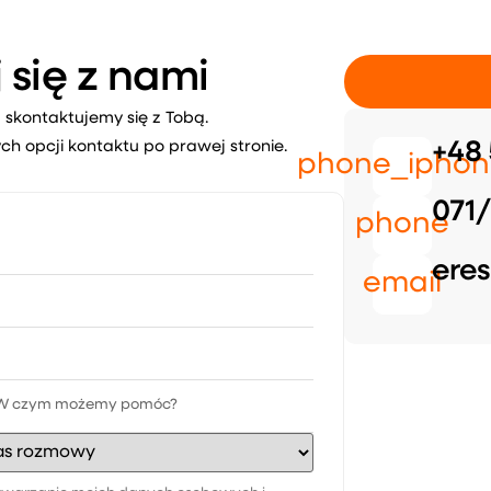
 się z nami
 skontaktujemy się z Tobą.
ch opcji kontaktu po prawej stronie.
+48 
phone_iphon
071/
phone
eres
email