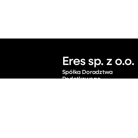
Eres sp. z o.o.
Spółka Doradztwa
Podatkowego
Plac Wolności 7/505, Wrocław