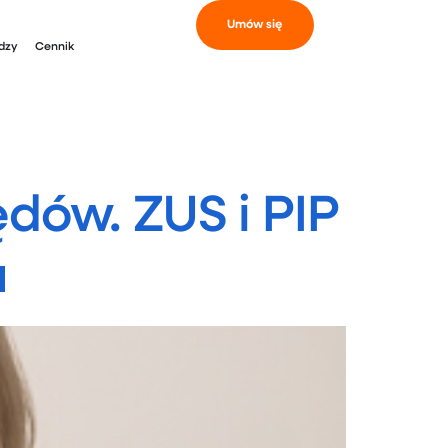
Umów się
dzy
Cennik
dów. ZUS i PIP
u