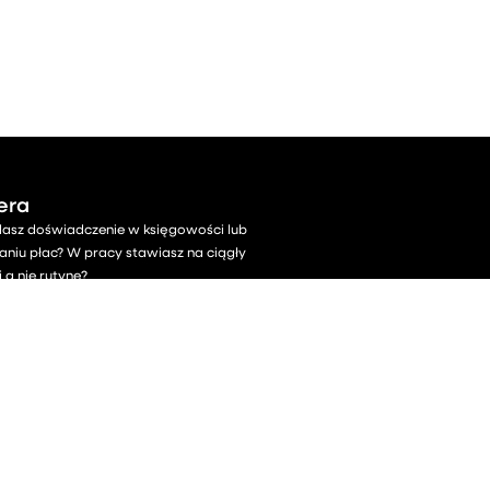
era
dasz doświadczenie w księgowości lub
zaniu płac? W pracy stawiasz na ciągły
 a nie rutynę?
lekaj, daj o sobie znać!
kt:
eres@eres.pl