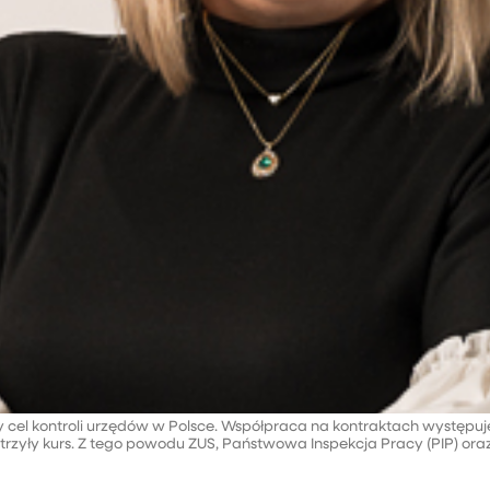
wny cel kontroli urzędów w Polsce. Współpraca na kontraktach występu
trzyły kurs. Z tego powodu ZUS, Państwowa Inspekcja Pracy (PIP) oraz