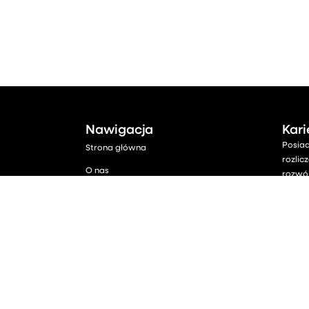
Nawigacja
Kari
Posia
Strona główna
rozlic
O nas
rozwój
Oferta
Nie zw
Cennik
Konta
Baza Wiedzy
Aktualności
Kontakt
Umów się