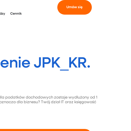
Umów się
dzy
Cennik
zenie JPK_KR.
K dla podatków dochodowych zostaje wydłużony od 1
znacza dla biznesu? Twój dział IT oraz księgowość