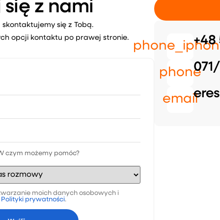
 się z nami
 skontaktujemy się z Tobą.
ch opcji kontaktu po prawej stronie.
+48 
phone_iphon
071/
phone
eres
email
warzanie moich danych osobowych i
a
Polityki prywatności
.