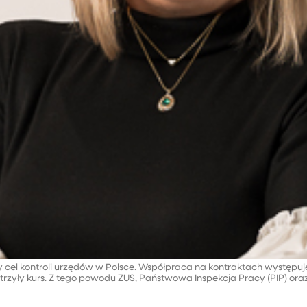
wny cel kontroli urzędów w Polsce. Współpraca na kontraktach występu
trzyły kurs. Z tego powodu ZUS, Państwowa Inspekcja Pracy (PIP) oraz