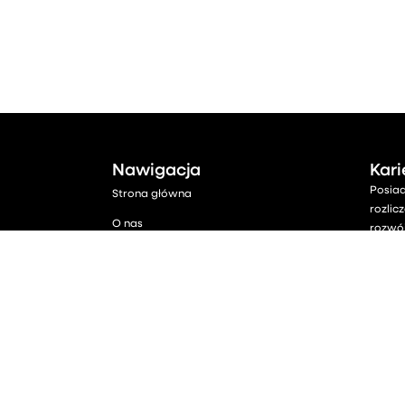
Nawigacja
Kari
Posia
Strona główna
rozlic
O nas
rozwój
Oferta
Nie zw
Cennik
Konta
Baza Wiedzy
Aktualności
Kontakt
Umów się