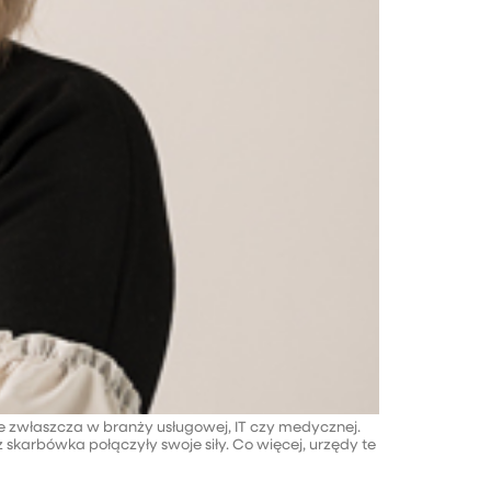
je zwłaszcza w branży usługowej, IT czy medycznej.
 skarbówka połączyły swoje siły. Co więcej, urzędy te