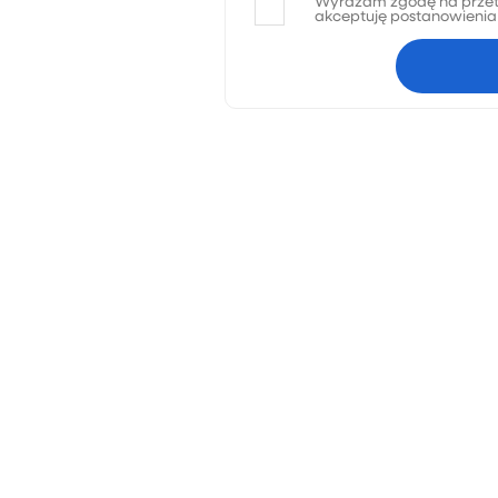
Wyrażam zgodę na przet
akceptuję postanowieni