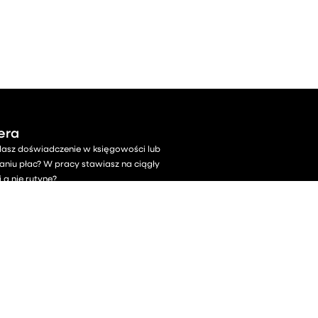
era
dasz doświadczenie w księgowości lub
zaniu płac? W pracy stawiasz na ciągły
 a nie rutynę?
lekaj, daj o sobie znać!
kt:
eres@eres.pl