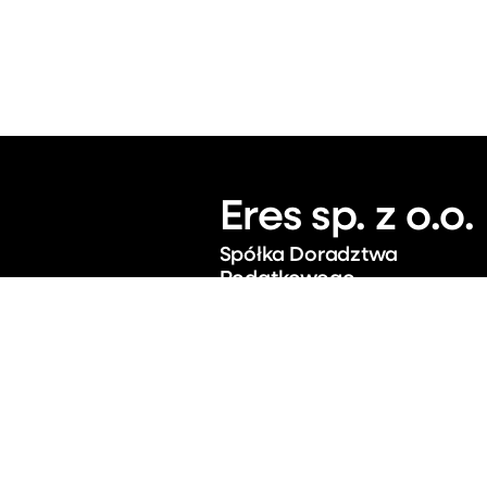
Eres sp. z o.o.
Spółka Doradztwa
Podatkowego
Plac Wolności 7/505, Wrocław