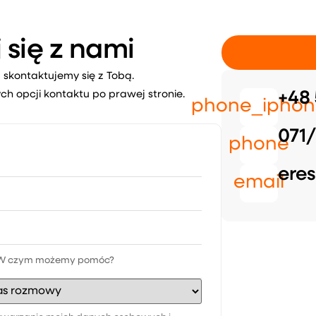
 się z nami
 skontaktujemy się z Tobą.
ch opcji kontaktu po prawej stronie.
+48 
phone_iphon
071/
phone
eres
email