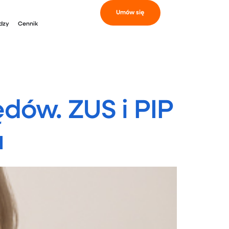
Umów się
dzy
Cennik
dów. ZUS i PIP
u