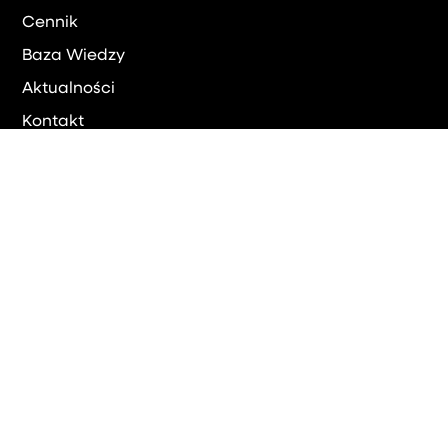
Cennik
Baza Wiedzy
Aktualności
Kontakt
Umów się
Kariera
Posiadasz doświadczenie w księgowości lub
rozliczaniu płac? W pracy stawiasz na ciągły
rozwój a nie rutynę?
Nie zwlekaj, daj o sobie znać!
Kontakt:
eres@eres.pl
©
Wszelkie prawa zastrzeżone
Polityka prywatności