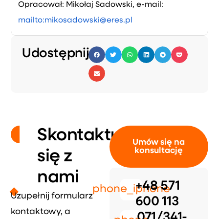
Opracował: Mikołaj Sadowski, e-mail:
mailto:mikosadowski@eres.pl
Udostępnij:
Skontaktuj
Umów się na
konsultację
się z
nami
+48 571
phone_iphone
Uzupełnij formularz
600 113
kontaktowy, a
071/341-