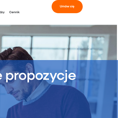
Umów się
dzy
Cennik
e propozycje