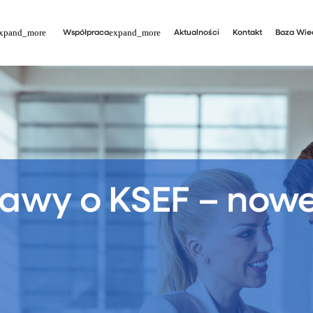
Współpraca
Aktualności
Kontakt
Baza Wie
tawy o KSEF – now