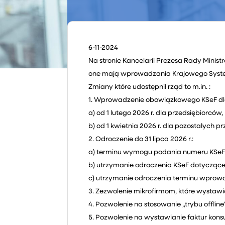
6-11-2024
Na stronie Kancelarii Prezesa Rady Minis
one mają wprowadzania Krajowego System
Zmiany które udostępnił rząd to m.in. :
1. Wprowadzenie obowiązkowego KSeF dla 
a) od 1 lutego 2026 r. dla przedsiębiorcó
b) od 1 kwietnia 2026 r. dla pozostałych p
2. Odroczenie do 31 lipca 2026 r.:
a) terminu wymogu podania numeru KSeF 
b) utrzymanie odroczenia KSeF dotyczące
c) utrzymanie odroczenia terminu wprow
3. Zezwolenie mikrofirmom, które wystawi
4. Pozwolenie na stosowanie ,,trybu offli
5. Pozwolenie na wystawianie faktur kon