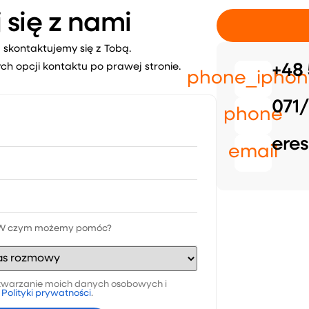
 się z nami
 skontaktujemy się z Tobą.
ch opcji kontaktu po prawej stronie.
+48 
phone_iphon
071/
phone
eres
email
warzanie moich danych osobowych i
a
Polityki prywatności
.