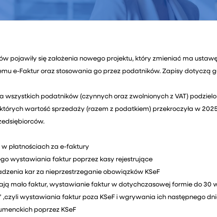
trów pojawiły się założenia nowego projektu, który zmieniać ma ustaw
u e-Faktur oraz stosowania go przez podatników. Zapisy dotyczą g
wszystkich podatników (czynnych oraz zwolnionych z VAT) podzielo
w, których wartość sprzedaży (razem z podatkiem) przekroczyła w 2025 
rzedsiębiorców.
w płatnościach za e-faktury
go wystawiania faktur poprzez kasy rejestrujące
adzenia kar za nieprzestrzeganie obowiązków KSeF
ają mało faktur, wystawianie faktur w dotychczasowej formie do 30 w
ne” ,czyli wystawiania faktur poza KSeF i wgrywania ich następnego d
sumenckich poprzez KSeF