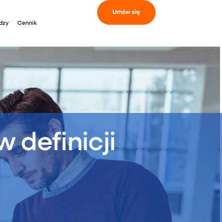
Umów się
dzy
Cennik
 definicji