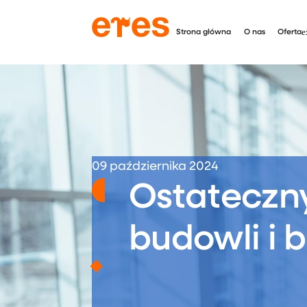
Strona główna
O nas
Oferta
09 października 2024
Ostateczny 
budowli i 