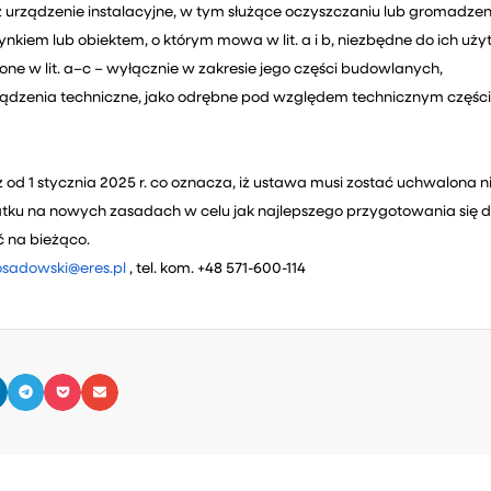
 urządzenie instalacyjne, w tym służące oczyszczaniu lub gromadzen
nkiem lub obiektem, o którym mowa w lit. a i b, niezbędne do ich u
one w lit. a–c – wyłącznie w zakresie jego części budowlanych,
ądzenia techniczne, jako odrębne pod względem technicznym części 
od 1 stycznia 2025 r. co oznacza, iż ustawa musi zostać uchwalona 
atku na nowych zasadach w celu jak najlepszego przygotowania się
 na bieżąco.
sadowski@eres.pl
, tel. kom. +48 571-600-114