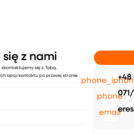
 się z nami
 skontaktujemy się z Tobą.
ch opcji kontaktu po prawej stronie.
+48 
phone_iphon
071/
phone
eres
email