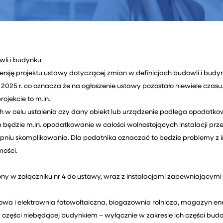
wli i budynku
ersję projektu ustawy dotyczącej zmian w definicjach budowli i bud
5 r. co oznacza że na ogłoszenie ustawy pozostało niewiele czasu
jekcie to m.in.:
 w celu ustalenia czy dany obiekt lub urządzenie podlega opodatk
m będzie m.in. opodatkowanie w całości wolnostojących instalacji pr
topniu skomplikowania. Dla podatnika oznaczać to będzie problemy z 
ości.
ny w załączniku nr 4 do ustawy, wraz z instalacjami zapewniającymi
owa i elektrownia fotowoltaiczna, biogazownia rolnicza, magazyn energ
 w części niebędącej budynkiem – wyłącznie w zakresie ich części bud