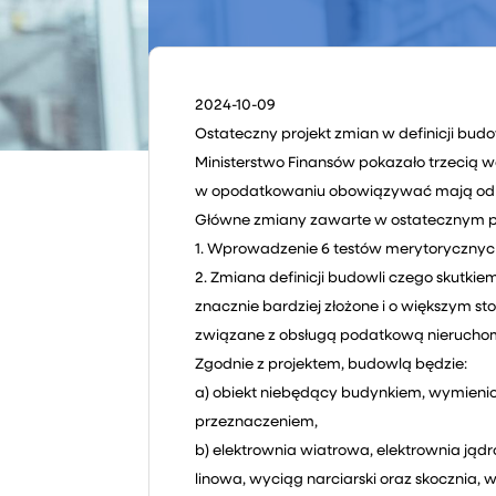
2024-10-09
Ostateczny projekt zmian w definicji budo
Ministerstwo Finansów pokazało trzecią w
w opodatkowaniu obowiązywać mają od 202
Główne zmiany zawarte w ostatecznym pro
1. Wprowadzenie 6 testów merytorycznych
2. Zmiana definicji budowli czego skutkie
znacznie bardziej złożone i o większym s
związane z obsługą podatkową nieruchom
Zgodnie z projektem, budowlą będzie:
a) obiekt niebędący budynkiem, wymienio
przeznaczeniem,
b) elektrownia wiatrowa, elektrownia jądr
linowa, wyciąg narciarski oraz skocznia,