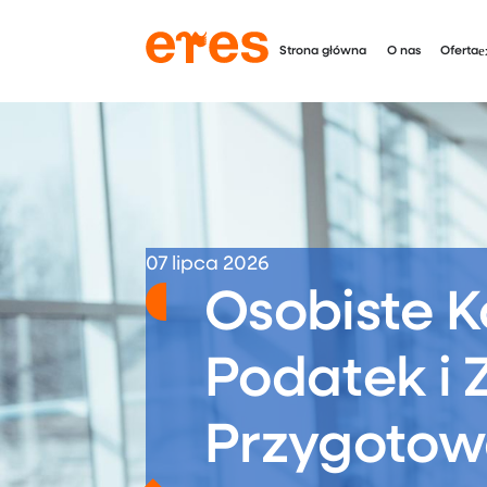
Strona główna
O nas
Oferta
07 lipca 2026
Osobiste K
Podatek i 
Przygotow