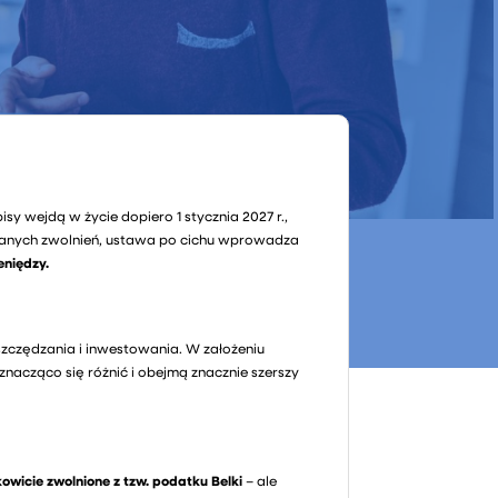
y wejdą w życie dopiero 1 stycznia 2027 r.,
iecanych zwolnień, ustawa po cichu wprowadza
eniędzy.
zczędzania i inwestowania. W założeniu
nacząco się różnić i obejmą znacznie szerszy
kowicie zwolnione z tzw. podatku Belki
– ale