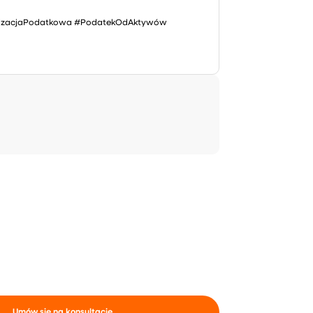
alizacjaPodatkowa #PodatekOdAktywów
Umów się na konsultację