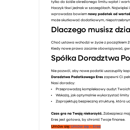
tylko do ściśle określonego limitu wpłat i war
Haczyk tkwi jednak w szczegółach. Najwięksi 
wprowadza bowiem
nowy podatek od warto
może skutkować dodatkowym, niepotrzebnym 
Dlaczego musisz dział
Choć ustawa wchodzi w życie z początkiem 202
Kiedy nowe prawo zacznie obowiązywać, gwa
Spółka Doradztwa P
Nie pozwól, aby nowe podatki uszczupliły kapit
Doradztwa Podatkowego Eres
zapewni Ci peł
Nasi doradcy:
Przeprowadzą kompleksowy audyt Twoich 
Wskażą, jak optymalnie wykorzystać limity
Zaprojektują bezpieczną strukturę, która
Czas gra na Twoją niekorzyść.
Zabezpiecz maj
Eres jest gotowa, by chronić Twoje finanse.
Umów się:
Umów się – Eres