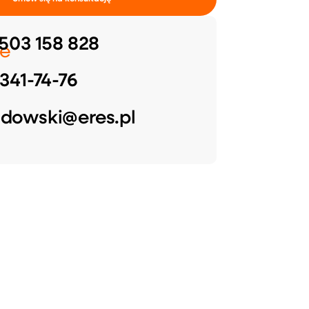
503 158 828
e
341-74-76
dowski@eres.pl