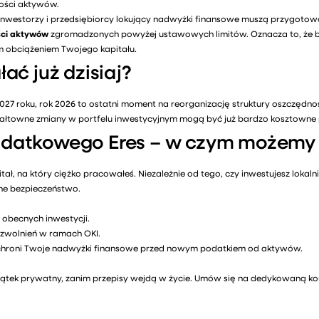
tości aktywów.
inwestorzy i przedsiębiorcy lokujący nadwyżki finansowe muszą przygotowa
ści aktywów
zgromadzonych powyżej ustawowych limitów. Oznacza to, że bra
obciążeniem Twojego kapitału.
ać już dzisiaj?
7 roku, rok 2026 to ostatni moment na reorganizację struktury oszczędnośc
łtowne zmiany w portfelu inwestycyjnym mogą być już bardzo kosztown
odatkowego Eres – w czym możemy
ał, na który ciężko pracowałeś. Niezależnie od tego, czy inwestujesz lokalni
ne bezpieczeństwo.
obecnych inwestycji.
 zwolnień w ramach OKI.
 uchroni Twoje nadwyżki finansowe przed nowym podatkiem od aktywów.
ątek prywatny, zanim przepisy wejdą w życie. Umów się na dedykowaną k