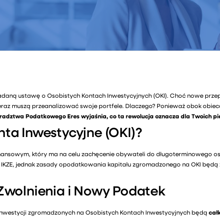
adaną ustawę o Osobistych Kontach Inwestycyjnych (OKI). Choć nowe przepis
uż teraz muszą przeanalizować swoje portfele. Dlaczego? Ponieważ obok ob
radztwa Podatkowego Eres wyjaśnia, co ta rewolucja oznacza dla Twoich pi
ta Inwestycyjne (OKI)?
inansowym, który ma na celu zachęcenie obywateli do długoterminowego os
y IKZE, jednak zasady opodatkowania kapitału zgromadzonego na OKI będą z
Zwolnienia i Nowy Podatek
inwestycji zgromadzonych na Osobistych Kontach Inwestycyjnych będą
cał