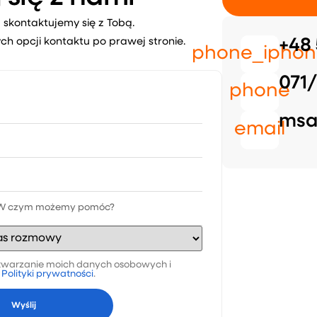
 skontaktujemy się z Tobą.
ch opcji kontaktu po prawej stronie.
+48 
phone_iphon
071/
phone
msa
email
warzanie moich danych osobowych i
a
Polityki prywatności
.