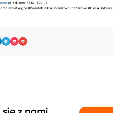
eres.pl
, tel. kom.+48 571-600-114
eKontaInwestycyjne #PodatekBelki #DoradztwoPodatkowe #Eres #Optym
 się z nami