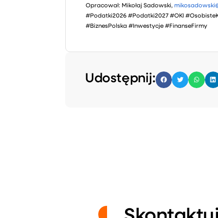
Opracował: Mikołaj Sadowski,
mikosadowski@
#Podatki2026 #Podatki2027 #OKI #Osobist
#BiznesPolska #Inwestycje #FinanseFirmy
Udostępnij:
Skontaktuj