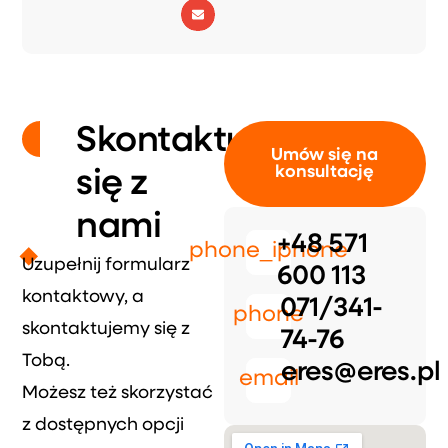
Skontaktuj
Umów się na
konsultację
się z
nami
+48 571
phone_iphone
Uzupełnij formularz
600 113
kontaktowy, a
071/341-
phone
skontaktujemy się z
74-76
Tobą.
eres@eres.pl
email
Możesz też skorzystać
z dostępnych opcji