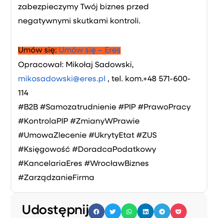
zabezpieczymy Twój biznes przed
negatywnymi skutkami kontroli.
Umów się:
Umów się – Eres
Opracował: Mikołaj Sadowski,
mikosadowski@eres.pl
, tel. kom.+48 571-600-
114
#B2B #Samozatrudnienie #PIP #PrawoPracy
#KontrolaPIP #ZmianyWPrawie
#UmowaZlecenie #UkrytyEtat #ZUS
#Księgowość #DoradcaPodatkowy
#KancelariaEres #WrocławBiznes
#ZarządzanieFirma
Udostępnij: