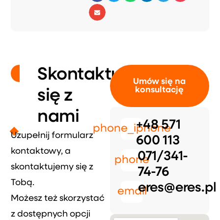
Skontaktuj
Umów się na
konsultację
się z
nami
+48 571
phone_iphone
Uzupełnij formularz
600 113
kontaktowy, a
071/341-
phone
skontaktujemy się z
74-76
Tobą.
eres@eres.pl
email
Możesz też skorzystać
z dostępnych opcji