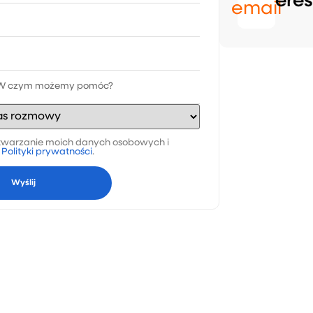
eres
email
warzanie moich danych osobowych i
a
Polityki prywatności
.