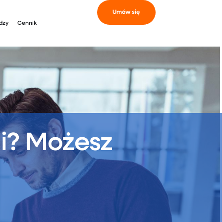
Umów się
dzy
Cennik
i? Możesz