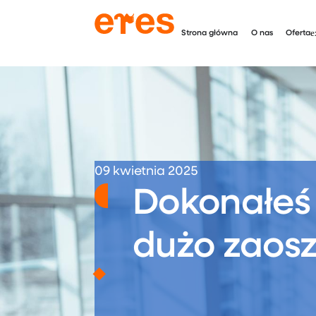
Strona główna
O nas
Oferta
09 kwietnia 2025
Dokonałeś
dużo zaos