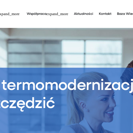
Współpraca
Aktualności
Kontakt
Baza Wie
 termomodernizacj
zczędzić