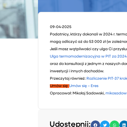
09-04-2025
Podatnicy, którzy dokonali w 2024 r. ter
mogą odliczyć aż do 53 000 zł (w zależn
Jeśli masz wątpliwości czy ulga Ci przysł
Ulga termomodernizacyjna w PIT za 2024 
oraz do konsultacji z jednym z naszych 
inwestycji i innych dochodów.
Przeczytaj również:
Rozliczenie PIT-37 krok
Umów się:
Umów się – Eres
Opracował: Mikołaj Sadowski,
mikosadows
Udostępnij: