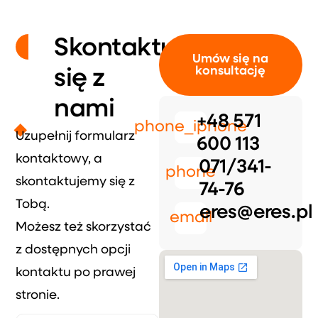
Skontaktuj
Umów się na
konsultację
się z
nami
+48 571
phone_iphone
Uzupełnij formularz
600 113
kontaktowy, a
071/341-
phone
skontaktujemy się z
74-76
Tobą.
eres@eres.pl
email
Możesz też skorzystać
z dostępnych opcji
kontaktu po prawej
stronie.