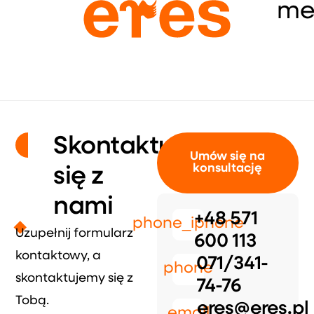
me
Skontaktuj
Umów się na
konsultację
się z
nami
+48 571
phone_iphone
Uzupełnij formularz
600 113
kontaktowy, a
071/341-
phone
skontaktujemy się z
74-76
Tobą.
eres@eres.pl
email