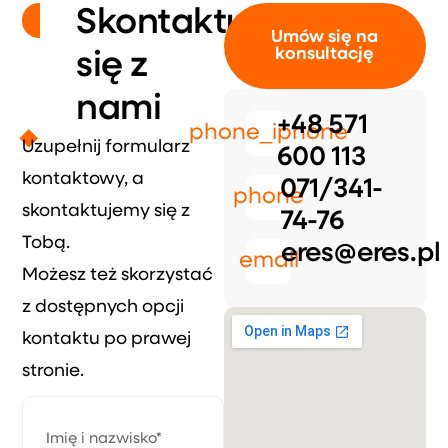
Skontaktuj
Umów się na
konsultację
się z
nami
+48 571
phone_iphone
Uzupełnij formularz
600 113
kontaktowy, a
071/341-
phone
skontaktujemy się z
74-76
Tobą.
eres@eres.pl
email
Możesz też skorzystać
z dostępnych opcji
kontaktu po prawej
stronie.