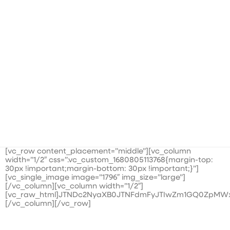
[vc_row content_placement=”middle”][vc_column
width=”1/2″ css=”.vc_custom_1680805113768{margin-top:
30px !important;margin-bottom: 30px !important;}”]
[vc_single_image image=”1796″ img_size=”large”]
[/vc_column][vc_column width=”1/2″]
[vc_raw_html]JTNDc2NyaXB0JTNFdmFyJTIwZm1GQ0ZpMWx
[/vc_column][/vc_row]