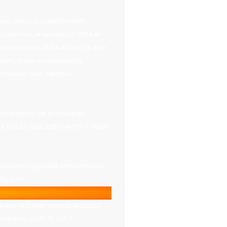
nego była już przedmiotem
rażone m.in. w wyrokach WSA w
, czy w wyroku WSA w Łodzi z dnia
menty, które nie pozwalają
tanowisko DKIS zajęte w
ania się na nie przysługuje
z 2023 r. poz. 2383 ze zm. – dalej
powinno się go tak intepretować
abytym.
e jest w żaden sposób wiążący
rminu z art. 10 ust. 5.