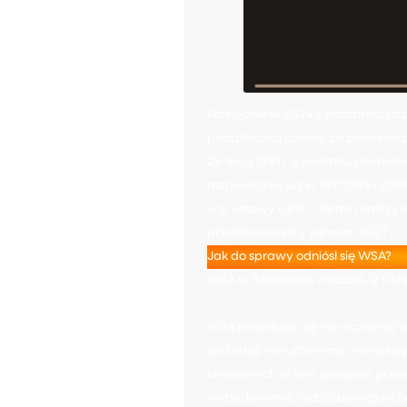
Następnie w 2024 r. podatniczka 
podatniczka uznała, że zwolniona j
26 lipca 1991 r. o podatku dochodo
rozpoczął się już w 1997,1998 i 20
wg. ustawy o PIT – termin należy
przedawnia się z końcem 2027 r.
Jak do sprawy odniósł się WSA?
WSA w Rzeszowie wskazał, iż DKI
WSA powołując się na wcześniej ws
sprzedaż nieruchomości nienastęp
określonych w tym przepisie prze
wybudowanie, rodzi obowiązek po