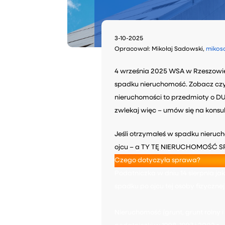
3-10-2025
Opracował: Mikołaj Sadowski,
mikos
4 września 2025 WSA w Rzeszowie
spadku nieruchomość. Zobacz czy
nieruchomości to przedmioty o DUŻ
zwlekaj więc – umów się na kons
Jeśli otrzymałeś w spadku nieruch
ojcu – a TY TĘ NIERUCHOMOŚĆ S
Czego dotyczyła sprawa?
Podatniczka w dniu 14 sierpnia j
spadku po ojcu tej osoby fizycznej
Nieruchomość (grunt, grunt rolny