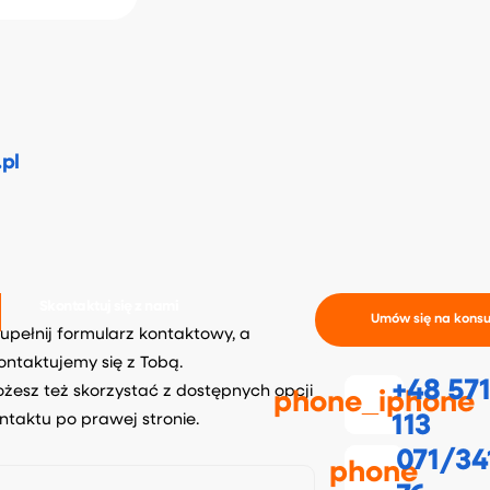
pl
Skontaktuj się z nami
Umów się na konsu
upełnij formularz kontaktowy, a
ontaktujemy się z Tobą.
+48 57
żesz też skorzystać z dostępnych opcji
phone_iphone
ntaktu po prawej stronie.
113
071/34
phone