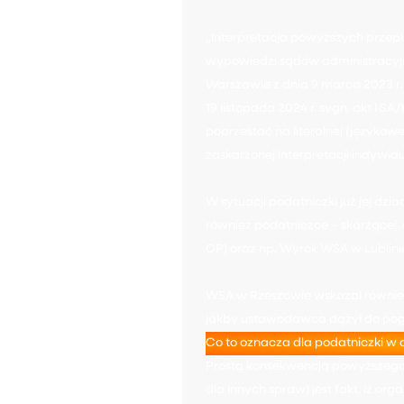
„Interpretacja powyższych przepi
wypowiedzi sądów administracyjn
Warszawie z dnia 9 marca 2023 r. s
19 listopada 2024 r. sygn. akt I S
poprzestać na literalnej (językow
zaskarżonej interpretacji indywidu
W sytuacji podatniczki już jej dzi
również podatniczce – skarżącej. (
OP) oraz np. Wyrok WSA w Lublinie 
WSA w Rzeszowie wskazał również 
jakby ustawodawca dążył do pogo
Co to oznacza dla podatniczki w o
Prostą konsekwencją powyższego 
dla innych spraw) jest fakt, iż o