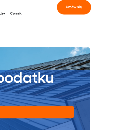
Umów się
dzy
Cennik
podatku