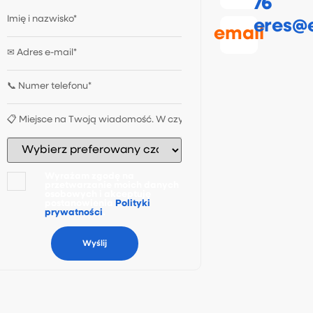
76
eres@e
email
Wyrażam zgodę na
przetwarzanie moich danych
osobowych i akceptuję
postanowienia
Polityki
prywatności
.