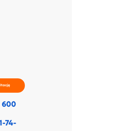
ltację
1 600
1-74-