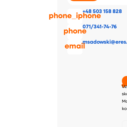
+48 503 158 828
phone_iphone
071/341-74-76
phone
msadowski@eres.
email
Uz
sk
Mo
ko