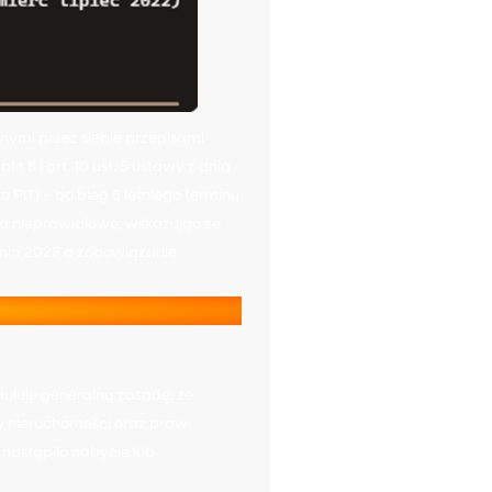
nymi przez siebie przepisami
 8 i art. 10 ust. 5 ustawy z dnia
o PIT) – bo bieg 5 letniego terminu
o za nieprawidłowe, wskazując że
znia 2023 a zobowiązanie
rmułuje generalną zasadę, że
 w nieruchomości oraz praw
 nastąpiło nabycie lub