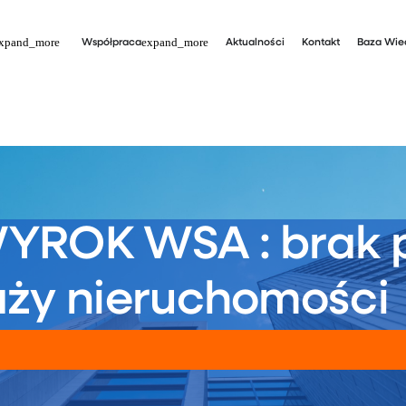
Współpraca
Aktualności
Kontakt
Baza Wie
YROK WSA : brak 
aży nieruchomości