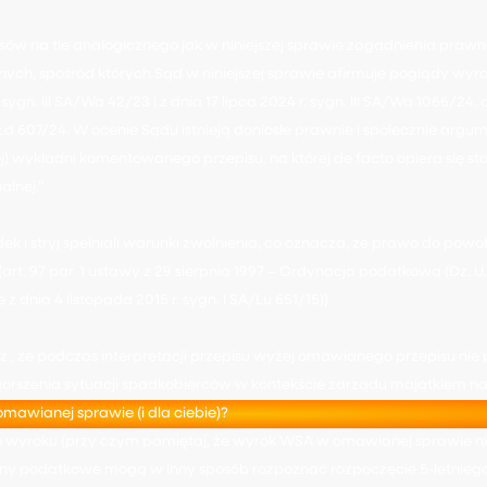
sów na tle analogicznego jak w niniejszej sprawie zagadnienia praw
ych, spośród których Sąd w niniejszej sprawie afirmuje poglądy wy
ygn. III SA/Wa 42/23 i z dnia 17 lipca 2024 r. sygn. III SA/Wa 1066/24
A/Łd 607/24. W ocenie Sądu istnieją doniosłe prawnie i społecznie argu
ej) wykładni komentowanego przepisu, na której de facto opiera się s
alnej.”
adek i stryj spełniali warunki zwolnienia, co oznacza, że prawo do powoł
art. 97 par. 1 ustawy z 29 sierpnia 1997 – Ordynacja podatkowa (Dz. U. 
z dnia 4 listopada 2015 r. sygn. I SA/Lu 651/15))
, że podczas interpretacji przepisu wyżej omawianego przepisu nie 
rszenia sytuacji spadkobierców w kontekście zarządu majątkiem n
mawianej sprawie (i dla ciebie)?
wyroku (przy czym pamiętaj, że wyrok WSA w omawianej sprawie ni
rgany podatkowe mogą w inny sposób rozpoznać rozpoczęcie 5-letniego te