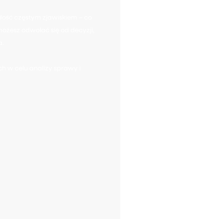
dość częstym zjawiskiem – co
ożesz odwołać się od decyzji,
a.
h w celu analizy sprawy i