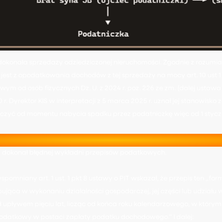
dokonała sprzedaży odziedziczonej nieruchomości. Zgodnie z rozumia
est z opodatkowania dochodów z tej sprzedaży na mocy art. 10 ust 1 pkt
wym od osób fizycznych Dz. U. z 2024 r. poz. 226 ze zm. (dalej ustawa 
00 r. Dyrektor KIS w interpretacji z 5 marca 2025 r. uznał jej stanowisk
 liczyć od momentu nabycia spadku przez podatniczkę więc od 1 styc
S dokonał błędnej wykładni przepisów podatkowych.
pomniany art. 1 ust. 1 pkt 8 ustawy o PIT wskazał, że przepis ten „fo
ująca w wykonaniu działalności gospodarczej, jej części lub udziału
d upływem pięciu lat, licząc od końca roku kalendarzowego, w którym
datkowy w postaci zapłaty podatku dochodowego.” I dalej: