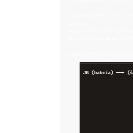
podatniczki w 1998, 1997 i 2002 r.
Następnie w 2017 nieruchomości t
od 2002 r.
WB zmarł w marcu 2021 r. Spadkobi
który z kolei zmarł w lipcu 2022 r
Poniższy wykres w graficzny spos