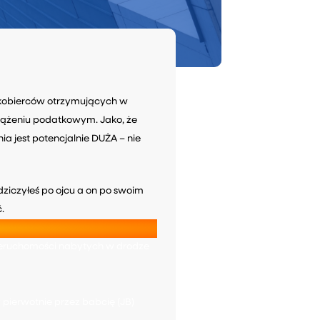
adkobierców otrzymujących w
iążeniu podatkowym. Jako, że
ia jest potencjalnie DUŻA – nie
dziczyłeś po ojcu a on po swoim
.
nieruchomości nabytych w drodze
 pierwotnie przez babcię (JB)