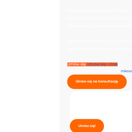
Powyżej opisana sprawa nie jest 
oznacza, że na etapie postepowan
albo wystąpić o stwierdzenie nie
Jeżeli opisana powyżej sytuacja 
ewentualnych kroków w sprawie o
Umów się:
Umów się – Eres
Opracował: Mikołaj Sadowski,
mikos
Umów się na konsultację
Umów się na ko
Umów się!