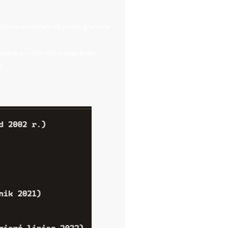
 współwłaścicielem obydwu gruntów
padek po nim nabył jego brat-
A.