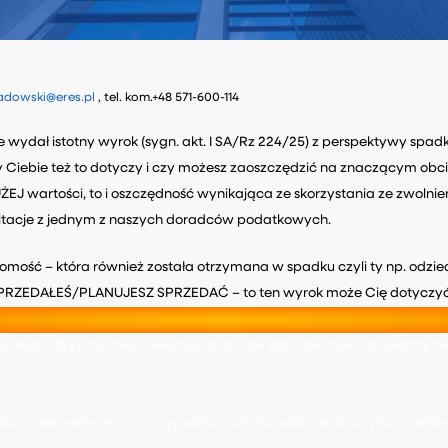
adowski@eres.pl
, tel. kom.+48 571-600-114
 wydał istotny wyrok (sygn. akt. I SA/Rz 224/25) z perspektywy sp
 Ciebie też to dotyczy i czy możesz zaoszczędzić na znaczącym obc
EJ wartości, to i oszczędność wynikająca ze skorzystania ze zwolnien
ultacje z jednym z naszych doradców podatkowych.
omość – która również została otrzymana w spadku czyli ty np. odzie
PRZEDAŁEŚ/PLANUJESZ SPRZEDAĆ – to ten wyrok może Cię dotyczyć
ako osoba fizyczna nieprowadząca działalności dokonała sprzedaży 
.
 i budynek) nabyte (a w przypadku budynku oddane do użytku) zostały