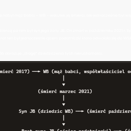
e nabył mąż babci – WB – wskutek jej śmierci, ale jednocześnie był
ercą po nim był syn jego żony JB. On zmarł w październiku 2021 r. S
. Brat ten był jednocześnie ojcem podatniczki która odwołała się do WS
ób obrazuje „drogę” dziedziczenia tych nieruchomości: