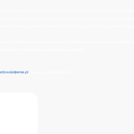
wyjątkową – transfer majątku w wyniku spadkobrania w rodzinie jest 
ia podatkowego możesz podnieść, że nabycie nastąpiło wcześniej, m
ważności decyzji, która została wydana z rażącym naruszeniem praw
dotyczy Ciebie, możesz zwrócić się do naszych doradców podatkowyc
dzyskania niesłusznie zapłaconego podatku.
adowski@eres.pl
, tel. kom.+48 571-600-114
nsultację