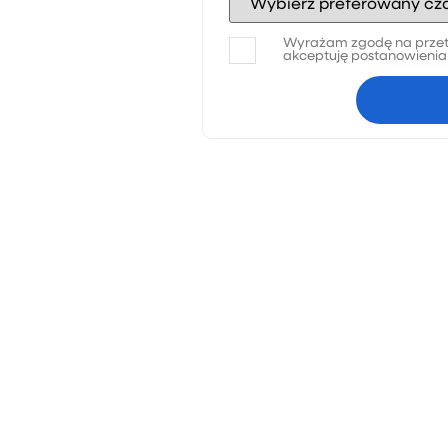
Wyrażam zgodę na przet
akceptuję postanowieni