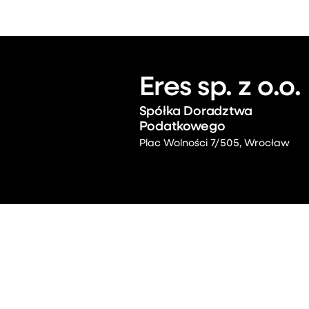
Eres sp. z o.o.
Spółka Doradztwa
Podatkowego
Plac Wolności 7/505, Wrocław
©
Wszelkie prawa zastrzeżone