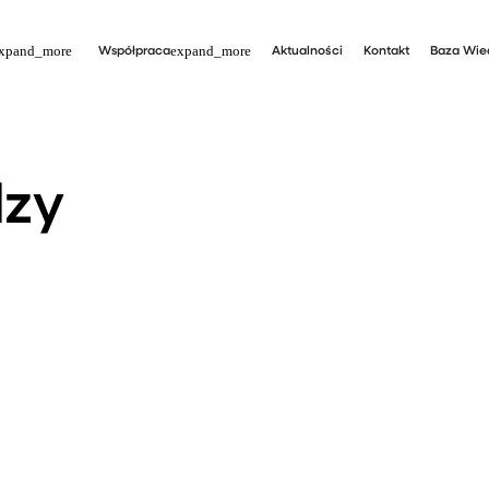
Współpraca
Aktualności
Kontakt
Baza Wie
dzy