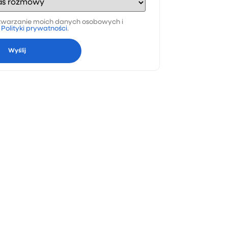
warzanie moich danych osobowych i
a
Polityki prywatności
.