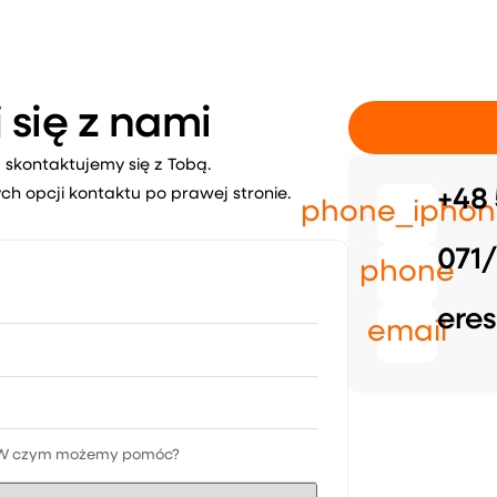
 się z nami
 skontaktujemy się z Tobą.
ch opcji kontaktu po prawej stronie.
+48 
phone_iphon
071/
phone
eres
email