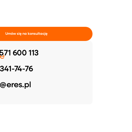
Umów się na konsultację
571 600 113
e
341-74-76
@eres.pl