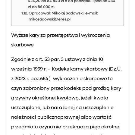
424,20 do 84 840 zł a od początku lipca od 430
zł do 86 000 zł.
Opracował: Mikołaj Sadowski, e-mail:
mikosadowski@eres.pl
Wyższe kary za przestępstwa i wykroczenia
skarbowe
Zgodnie z art. 53 par. 3 ustawy z dnia 10
września 1999 r. – Kodeks karny skarbowy (Dz.U.
z 2023 r. poz.654 ) wykroczenie skarbowe to
czyn zabroniony przez kodeks pod groźbą kary
grzywny określonej kwotowo, jeżeli kwota
uszczuplonej lub narażonej na uszczuplenie
należności publicznoprawnej albo wartość
przedmiotu czynu nie przekracza pięciokrotnej