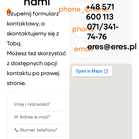
nami
+48 571
phone_iphone
Uzupełnij formularz
600 113
kontaktowy, a
071/341-
phone
skontaktujemy się z
74-76
Tobą.
eres@eres.pl
email
Możesz też skorzystać
z dostępnych opcji
kontaktu po prawej
stronie.