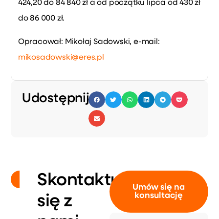
424,20 do 84 840 zł a od początku lipca od 430 zł
do 86 000 zł.
Opracował:
Mikołaj Sadowski
, e-mail:
mikosadowski@eres.pl
Udostępnij:
Skontaktuj
Umów się na
konsultację
się z