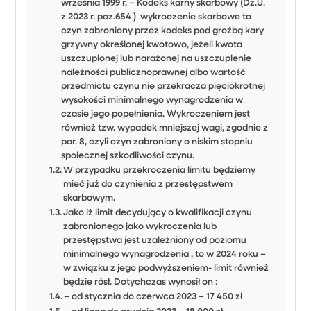
września 1999 r. – Kodeks karny skarbowy (Dz.U.
z 2023 r. poz.654 ) wykroczenie skarbowe to
czyn zabroniony przez kodeks pod groźbą kary
grzywny określonej kwotowo, jeżeli kwota
uszczuplonej lub narażonej na uszczuplenie
należności publicznoprawnej albo wartość
przedmiotu czynu nie przekracza pięciokrotnej
wysokości minimalnego wynagrodzenia w
czasie jego popełnienia. Wykroczeniem jest
również tzw. wypadek mniejszej wagi, zgodnie z
par. 8, czyli czyn zabroniony o niskim stopniu
społecznej szkodliwości czynu.
W przypadku przekroczenia limitu będziemy
mieć już do czynienia z przestępstwem
skarbowym.
Jako iż limit decydujący o kwalifikacji czynu
zabronionego jako wykroczenia lub
przestępstwa jest uzależniony od poziomu
minimalnego wynagrodzenia , to w 2024 roku –
w związku z jego podwyższeniem- limit również
będzie rósł. Dotychczas wynosił on :
– od stycznia do czerwca 2023 – 17 450 zł