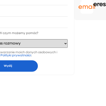
eres
email
warzanie moich danych osobowych i
a
Polityki prywatności
.