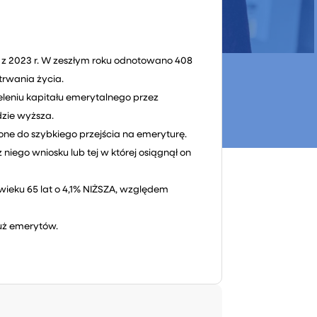
z 2023 r. W zeszłym roku odnotowano 408
trwania życia.
eleniu kapitału emerytalnego przez
dzie wyższa.
ne do szybkiego przejścia na emeryturę.
iego wniosku lub tej w której osiągnął on
ieku 65 lat o 4,1% NIŻSZA, względem
już emerytów.