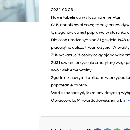
2024-03-28
Nowe tabele do wyliczania emerytur
GUS opublikował nową tabelę przewidywa
tys. zgonów co jest poprawą w stosunku do
Dla osób urodzonych po 31 grudnia 1948 t
przeciętne dalsze trwanie życia. W prakt
ZUS wskazuje iż osoby osiągające wiek em
ZUS bowiem przyznaje emeryturę względem 
swój wiek emerytalny.
Zgodnie z nowymi tablicami w przypadku o
poprzedniej tablicy.
Warto zaznaczyć, iż zmiany dotyczą wyłąc
Opracowała: Mikołaj Sadowski, email:
mik