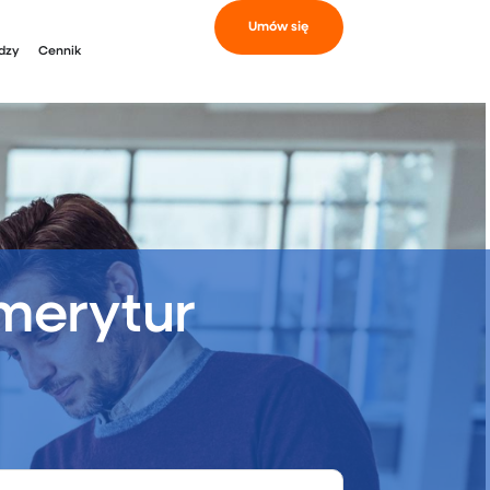
Umów się
dzy
Cennik
merytur