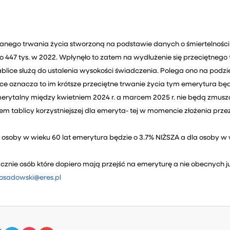
nego trwania życia stworzoną na podstawie danych o śmiertelności 
 447 tys. w 2022. Wpłynęło to zatem na wydłużenie się przeciętnego 
ablice służą do ustalenia wysokości świadczenia. Polega ono na podzi
yce oznacza to im krótsze przeciętne trwanie życia tym emerytura bę
erytalny między kwietniem 2024 r. a marcem 2025 r. nie będą zmuszo
tablicy korzystniejszej dla emeryta- tej w momencie złożenia przez n
soby w wieku 60 lat emerytura będzie o 3.7% NIŻSZA a dla osoby w w
znie osób które dopiero mają przejść na emeryturę a nie obecnych 
osadowski@eres.pl