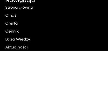
Nawigacja
Strona główna
O nas
Oferta
Cennik
Baza Wiedzy
Aktualności
Kontakt
Umów się
Kariera
Posiadasz doświadczenie w księgowości lub
rozliczaniu płac? W pracy stawiasz na ciągły
rozwój a nie rutynę?
Nie zwlekaj, daj o sobie znać!