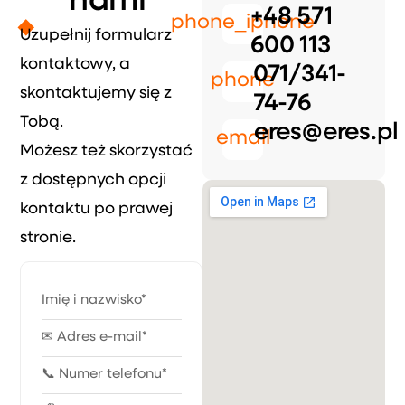
nami
+48 571
phone_iphone
Uzupełnij formularz
600 113
kontaktowy, a
071/341-
phone
skontaktujemy się z
74-76
Tobą.
eres@eres.pl
email
Możesz też skorzystać
z dostępnych opcji
kontaktu po prawej
stronie.