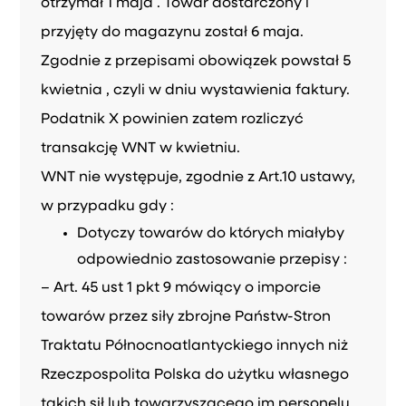
otrzymał 1 maja . Towar dostarczony i
przyjęty do magazynu został 6 maja.
Zgodnie z przepisami obowiązek powstał 5
kwietnia , czyli w dniu wystawienia faktury.
Podatnik X powinien zatem rozliczyć
transakcję WNT w kwietniu.
WNT nie występuje, zgodnie z Art.10 ustawy,
w przypadku gdy :
Dotyczy towarów do których miałyby
odpowiednio zastosowanie przepisy :
– Art. 45 ust 1 pkt 9 mówiący o imporcie
towarów przez siły zbrojne Państw-Stron
Traktatu Północnoatlantyckiego innych niż
Rzeczpospolita Polska do użytku własnego
takich sił lub towarzyszącego im personelu