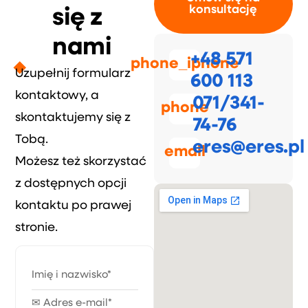
konsultację
się z
nami
+48 571
phone_iphone
Uzupełnij formularz
600 113
kontaktowy, a
071/341-
phone
skontaktujemy się z
74-76
Tobą.
eres@eres.pl
email
Możesz też skorzystać
z dostępnych opcji
kontaktu po prawej
stronie.