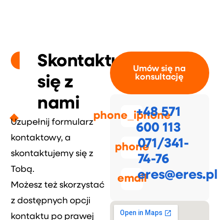
Skontaktuj
Umów się na
konsultację
się z
nami
+48 571
phone_iphone
Uzupełnij formularz
600 113
kontaktowy, a
071/341-
phone
skontaktujemy się z
74-76
Tobą.
eres@eres.pl
email
Możesz też skorzystać
z dostępnych opcji
kontaktu po prawej