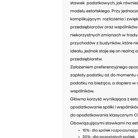
stawek podatkowych, jak równie
modelu estońskiego. Przy jednoc
komplikującym rozliczenia i zwi
przedsiębiorców oraz wspólników s
niekorzystnych zmianach w trady
przychodów z budynków, które nie 
ideału, jednak staje się on realn
przedsiębiorstw.
Założeniem preferencyjnego opoda
zapłaty podatku aż do momentu w
podatku na bieżąco, a dopiero w 
wspólników.
Główna korzyść wynikająca z esto
opodatkowanie spółki i wspólni
do opodatkowania klasycznym CI
Obowiązującymi stawkami na esto
10%- dla spółek rozpoczynając
20%- dla pozostałych spółek.