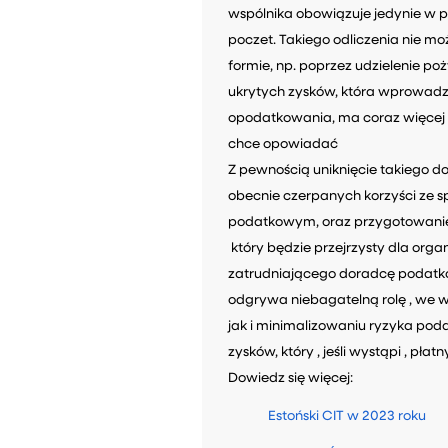
wspólnika obowiązuje jedynie w 
poczet. Takiego odliczenia nie m
formie, np. poprzez udzielenie poż
ukrytych zysków, która wprowadz
opodatkowania, ma coraz więcej z
chce opowiadać
Z pewnością uniknięcie takieg
obecnie czerpanych korzyści ze 
podatkowym, oraz przygotowanie
który będzie przejrzysty dla or
zatrudniającego doradcę podatk
odgrywa niebagatelną rolę , we 
jak i minimalizowaniu ryzyka pod
zysków, który , jeśli wystąpi , pła
Dowiedz się więcej:
Estoński CIT w 2023 roku