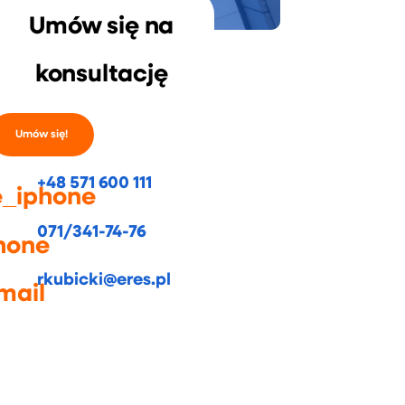
Umów się na
konsultację
Umów się!
+48 571 600 111
_iphone
071/341-74-76
hone
rkubicki@eres.pl
mail