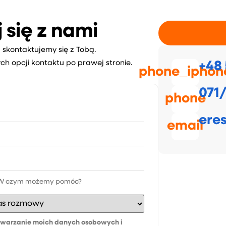
 się z nami
 skontaktujemy się z Tobą.
ch opcji kontaktu po prawej stronie.
+48 
phone_iphon
071/
phone
ere
email
warzanie moich danych osobowych i