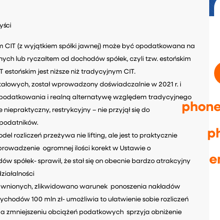
yści
m CIT (z wyjątkiem spółki jawnej) może być opodatkowana na
ch lub ryczałtem od dochodów spółek, czyli tzw. estońskim
estońskim jest niższe niż tradycyjnym CIT.
ałowych, został wprowadzony doświadczalnie w 2021 r. i
opodatkowania i realną alternatywę względem tradycyjnego
phone
 niepraktyczny, restrykcyjny – nie przyjął się do
podatników.
p
el rozliczeń przeżywa nie lifting, ale jest to praktycznie
owadzenie ogromnej ilości korekt w Ustawie o
e
 spółek- sprawił, że stał się on obecnie bardzo atrakcyjny
ziałalności
rawnionych, zlikwidowano warunek ponoszenia nakładów
zychodów 100 mln zł- umożliwia to ułatwienie sobie rozliczeń
a zmniejszeniu obciążeń podatkowych sprzyja obniżenie