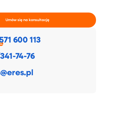
Umów się na konsultację
571 600 113
e
341-74-76
s@eres.pl