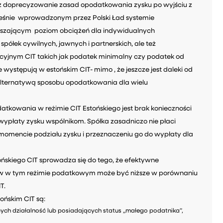
ż doprecyzowanie zasad opodatkowania zysku po wyjściu z
ześnie wprowadzonym przez Polski Ład systemie
ększającym poziom obciążeń dla indywidualnych
półek cywilnych, jawnych i partnerskich, ale też
cyjnym CIT takich jak podatek minimalny czy podatek od
występują w estońskim CIT- mimo , że jeszcze jest daleki od
ą alternatywą sposobu opodatkowania dla wielu
tkowania w reżimie CIT Estońskiego jest brak konieczności
ypłaty zysku wspólnikom. Spółka zasadniczo nie płaci
momencie podziału zysku i przeznaczeniu go do wypłaty dla
ńskiego CIT sprowadza się do tego, że efektywne
ków w tym reżimie podatkowym może być niższe w porównaniu
T.
ńskim CIT są:
ych działalność lub posiadających status „małego podatnika”,