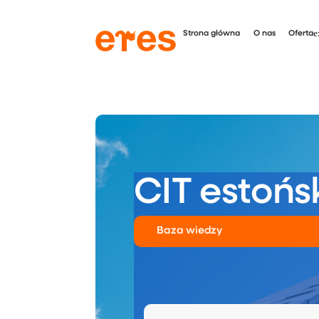
Strona główna
O nas
Oferta
CIT estońs
Baza wiedzy