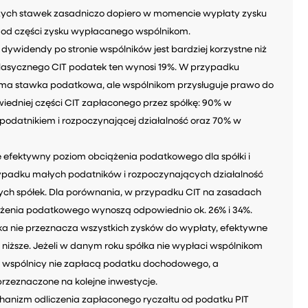
zych stawek zasadniczo dopiero w momencie wypłaty zysku
o od części zysku wypłacanego wspólnikom.
widendy po stronie wspólników jest bardziej korzystne niż
lasycznego CIT podatek ten wynosi 19%. W przypadku
ama stawka podatkowa, ale wspólnikom przysługuje prawo do
iedniej części CIT zapłaconego przez spółkę: 90% w
podatnikiem i rozpoczynającej działalność oraz 70% w
e efektywny poziom obciążenia podatkowego dla spółki i
ypadku małych podatników i rozpoczynających działalność
ych spółek. Dla porównania, w przypadku CIT na zasadach
ążenia podatkowego wynoszą odpowiednio ok. 26% i 34%.
a nie przeznacza wszystkich zysków do wypłaty, efektywne
iższe. Jeżeli w danym roku spółka nie wypłaci wspólnikom
ni wspólnicy nie zapłacą podatku dochodowego, a
rzeznaczone na kolejne inwestycje.
hanizm odliczenia zapłaconego ryczałtu od podatku PIT