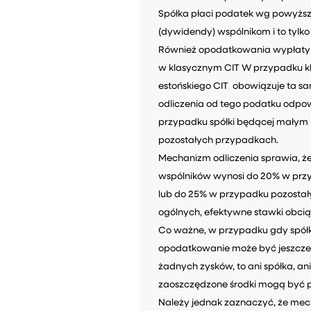
Spółka płaci podatek wg powyżs
(dywidendy) wspólnikom i to tylk
Również opodatkowania wypłaty dy
w klasycznym CIT W przypadku k
estońskiego CIT obowiązuje ta s
odliczenia od tego podatku odpow
przypadku spółki będącej małym 
pozostałych przypadkach.
Mechanizm odliczenia sprawia, ż
wspólników wynosi do 20% w prz
lub do 25% w przypadku pozostał
ogólnych, efektywne stawki obci
Co ważne, w przypadku gdy spółk
opodatkowanie może być jeszcze n
żadnych zysków, to ani spółka, a
zaoszczędzone środki mogą być p
Należy jednak zaznaczyć, że mec