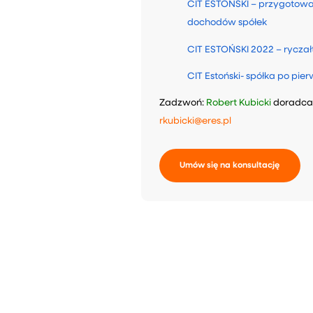
CIT ESTOŃSKI – przygotowa
dochodów spółek
CIT ESTOŃSKI 2022 – rycza
CIT Estoński- spółka po pie
Zadzwoń:
Robert Kubicki
doradca 
rkubicki@eres.pl
Umów się na konsultację