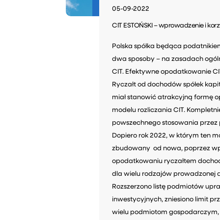
05-09-2022
CIT ESTOŃSKI – wprowadzenie i korz
Polska spółka będąca podatnikie
dwa sposoby – na zasadach ogólny
CIT. Efektywne opodatkowanie CIT 
Ryczałt od dochodów spółek kapit
miał stanowić atrakcyjną formę 
modelu rozliczania CIT. Kompletnie
powszechnego stosowania przez 
Dopiero rok 2022, w którym ten mod
zbudowany od nowa, poprzez wpr
opodatkowaniu ryczałtem dochodów
dla wielu rodzajów prowadzonej d
Rozszerzono listę podmiotów up
inwestycyjnych, zniesiono limit pr
wielu podmiotom gospodarczym, 