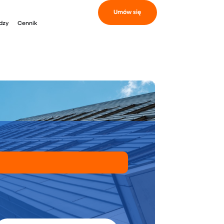
Umów się
dzy
Cennik