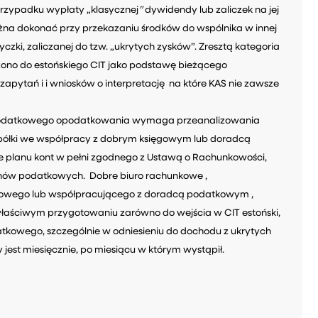
przypadku wypłaty „klasycznej
”
dywidendy lub zaliczek na jej
ożna dokonać przy przekazaniu środków do wspólnika w innej
yczki, zaliczanej do tzw. „ukrytych zysków”. Zresztą kategoria
ono do estońskiego CIT jako podstawę bieżącego
apytań i i wniosków o interpretację na które KAS nie zawsze
o dodatkowego opodatkowania wymaga przeanalizowania
spółki we współpracy z dobrym księgowym lub doradcą
 planu kont w pełni zgodnego z Ustawą o Rachunkowości,
ganów podatkowych. Dobre biuro rachunkowe ,
owego lub współpracującego z doradcą podatkowym ,
właściwym przygotowaniu zarówno do wejścia w CIT estoński,
atkowego, szczególnie w odniesieniu do dochodu z ukrytych
tny jest miesięcznie, po miesiącu w którym wystąpił.